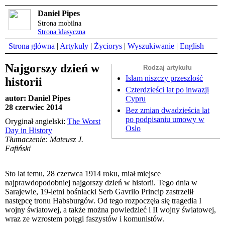
Daniel Pipes
Strona mobilna
Strona klasyczna
Strona główna
|
Artykuły
|
Życiorys
|
Wyszukiwanie
|
English
Najgorszy dzień w
Rodzaj artykułu
Islam niszczy przeszłość
historii
Czterdzieści lat po inwazji
autor: Daniel Pipes
Cypru
28 czerwiec 2014
Bez zmian dwadzieścia lat
po podpisaniu umowy w
Oryginał angielski:
The Worst
Oslo
Day in History
Tłumaczenie: Mateusz J.
Fafiński
Sto lat temu, 28 czerwca 1914 roku, miał miejsce
najprawdopodobniej najgorszy dzień w historii. Tego dnia w
Sarajewie, 19-letni bośniacki Serb Gavrilo Princip zastrzelił
następcę tronu Habsburgów. Od tego rozpoczęła się tragedia I
wojny światowej, a także można powiedzieć i II wojny światowej,
wraz ze wzrostem potęgi faszystów i komunistów.