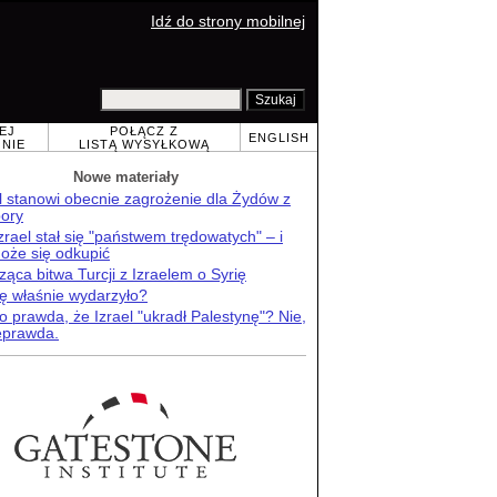
Idź do strony mobilnej
EJ
POŁĄCZ Z
ENGLISH
NIE
LISTĄ WYSYŁKOWĄ
Nowe materiały
l stanowi obecnie zagrożenie dla Żydów z
pory
zrael stał się "państwem trędowatych" – i
oże się odkupić
ąca bitwa Turcji z Izraelem o Syrię
ię właśnie wydarzyło?
o prawda, że Izrael "ukradł Palestynę"? Nie,
ieprawda.