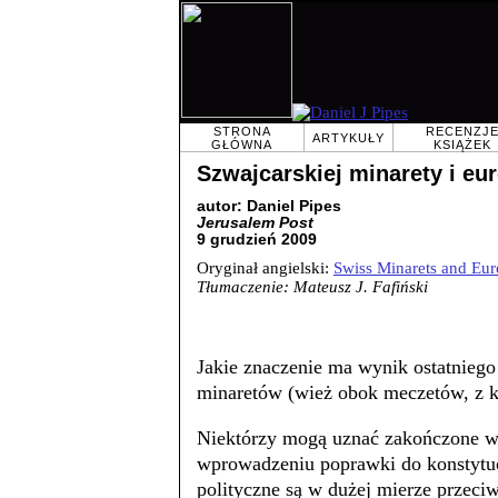
STRONA
RECENZJ
ARTYKUŁY
GŁÓWNA
KSIĄŻEK
Szwajcarskiej minarety i eu
autor: Daniel Pipes
Jerusalem Post
9 grudzień 2009
Oryginał angielski:
Swiss Minarets and Eur
Tłumaczenie: Mateusz J. Fafiński
Jakie znaczenie ma wynik ostatnieg
minaretów (wież obok meczetów, z 
Niektórzy mogą uznać zakończone w
wprowadzeniu poprawki do konstytucj
polityczne są w dużej mierze przec