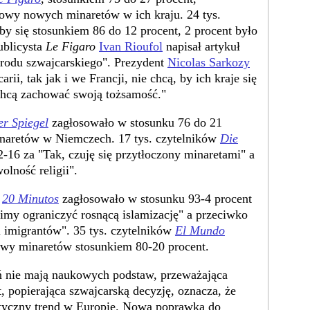
owy nowych minaretów w ich kraju. 24 tys.
by się stosunkiem 86 do 12 procent, 2 procent było
blicysta
Le Figaro
Ivan Rioufol
napisał artykuł
arodu szwajcarskiego". Prezydent
Nicolas Sarkozy
rii, tak jak i we Francji, nie chcą, by ich kraje się
 Chcą zachować swoją tożsamość."
r Spiegel
zagłosowało w stosunku 76 do 21
naretów w Niemczech. 17 tys. czytelników
Die
16 za "Tak, czuję się przytłoczony minaretami" a
olność religii".
w
20 Minutos
zagłosowało w stosunku 93-4 procent
imy ograniczyć rosnącą islamizację" a przeciwko
i imigrantów". 35 tys. czytelników
El Mundo
owy minaretów stosunkiem 80-20 procent.
ń nie mają naukowych podstaw, przeważająca
, popierająca szwajcarską decyzję, oznacza, że
istyczny trend w Europie. Nowa poprawka do