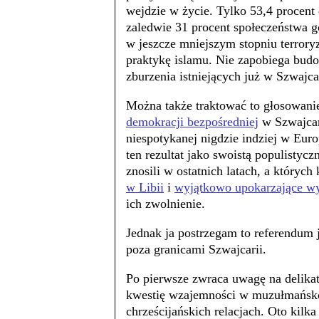
wejdzie w życie. Tylko 53,4 procent 
zaledwie 31 procent społeczeństwa go
w jeszcze mniejszym stopniu terro
praktykę islamu. Nie zapobiega bud
zburzenia istniejących już w Szwajca
Można także traktować to głosowanie
demokracji bezpośredniej
w Szwajcari
niespotykanej nigdzie indziej w Eur
ten rezultat jako swoistą populistyc
znosili w ostatnich latach, a któryc
w Libii
i
wyjątkowo upokarzające wy
ich zwolnienie.
Jednak ja postrzegam to referendum 
poza granicami Szwajcarii.
Po pierwsze zwraca uwagę na delika
kwestię wzajemności w muzułmańsk
chrześcijańskich relacjach. Oto kilka