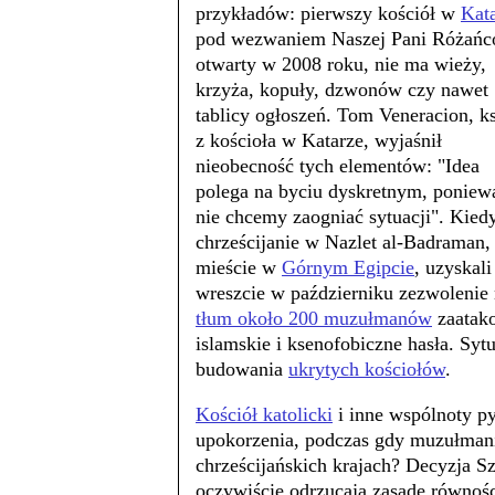
przykładów: pierwszy kościół w
Kat
pod wezwaniem Naszej Pani Różańc
otwarty w 2008 roku, nie ma wieży,
krzyża, kopuły, dzwonów czy nawet
tablicy ogłoszeń. Tom Veneracion, k
z kościoła w Katarze, wyjaśnił
nieobecność tych elementów: "Idea
polega na byciu dyskretnym, poniew
nie chcemy zaogniać sytuacji". Kied
chrześcijanie w Nazlet al-Badraman,
mieście w
Górnym Egipcie
, uzyskali
wreszcie w październiku zezwolenie 
tłum około 200 muzułmanów
zaatako
islamskie i ksenofobiczne hasła. Sytu
budowania
ukrytych kościołów
.
Kościół katolicki
i inne wspólnoty py
upokorzenia, podczas gdy muzułmanie
chrześcijańskich krajach? Decyzja S
oczywiście odrzucają zasadę równośc