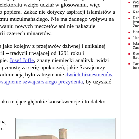
Woj
elektoratu wzięło udział w głosowaniu, więc
chr
 popiera. Zakaz nie dotyczy aspiracji islamistów a
Rzą
ryzmu muzułmańskiego. Nie ma żadnego wpływu na
Dzi
jes
owaniu nowych meczetów ani nie nakazuje
Za
Han
rii czterech minaretów.
"Iz
Isl
 jako kolejny z przejawów dziwnej i unikalnej
Zac
i – tradycji trwającej od 1291 roku i
Kos
Sa
opie.
Josef Joffe
, znany niemiecki analityk, widzi
Tur
zną zemstę za serię upokorzeń, jakie Szwajcarzy
ter
h kulminacją było zatrzymanie
dwóch biznesmenów
stąpienie szwajcarskiego prezydenta
, by uzyskać
jako mające głębokie konsekwencje i to daleko
tną
o-