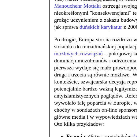
Manouchehr Mottaki
ostrzegł swoje
nieokreślonymi "konsekwencjami" teg
grożąc uczynieniem z zakazu budow
jak sprawa
duńskich karykatur
z 2006
Po drugie, Europa stoi na rozdrożu w
stosunku do muzułmańskiej populacj
możliwych rozwiązań
– pokojowej ko
dominacji muzułmanów i odrzucenia
pierwsza wydaje się mało prawdopod
druga i trzecia są równie możliwe. 
kontekście, szwajcarska decyzja repr
potencjalnie bardzo ważną legitymiz
antyislamistycznych poglądów. Ref
wywołało falę poparcia w Europie, 
choćby w sondażach on-line sponso
główne media i w wypowiedziach wa
Oto kilka przykładów:
Francja
: 49 tys. czytelników
L