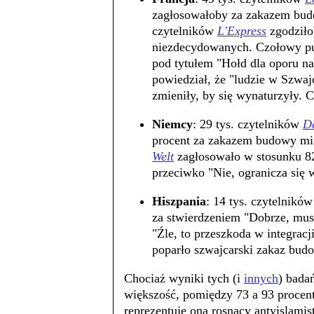
zagłosowałoby za zakazem bud
czytelników
L'Express
zgodziło
niezdecydowanych. Czołowy pu
pod tytułem "Hołd dla oporu n
powiedział, że "ludzie w Szwajca
zmieniły, by się wynaturzyły.
Niemcy
: 29 tys. czytelników
De
procent za zakazem budowy mi
Welt
zagłosowało w stosunku 82-
przeciwko "Nie, ogranicza się w
Hiszpania
: 14 tys. czytelnikó
za stwierdzeniem "Dobrze, mus
"Źle, to przeszkoda w integracj
poparło szwajcarski zakaz bud
Chociaż wyniki tych (i
innych
) bada
większość, pomiędzy 73 a 93 procent
reprezentuje ona rosnący antyislam