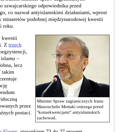
go szwajcarskiego odpowiednika przed
o, co nazwał antyislamskimi działaniami, wprost
y minaretów podobnej międzynarodowej kwestii
 roku.
 kwestii
i. Z
trzech
egzystencji,
 islamu –
obna, lecz
W takim
ezentuje
ację
erendum
widoczną
Minister Spraw zagranicznych Iranu
rowanych przez
Manouchehr Mottaki ostrzega przed
żnych postaci.
"konsekwencjami" antyislamskich
zachowań.
e Figaro
, stosunkiem 73 do 27 procent,