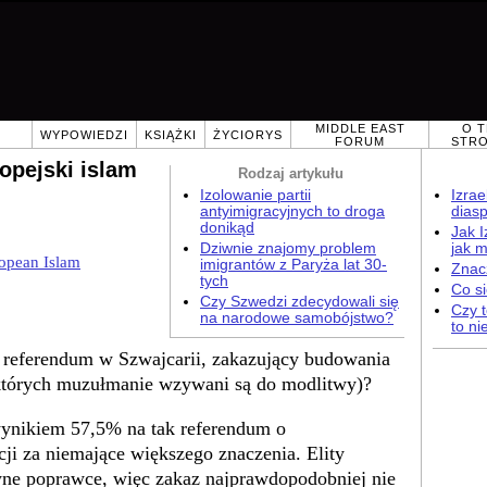
E
MIDDLE EAST
O T
WYPOWIEDZI
KSIĄŻKI
ŻYCIORYS
FORUM
STRO
ropejski islam
Rodzaj artykułu
Izolowanie partii
Izrae
antyimigracyjnych to droga
dias
donikąd
Jak I
Dziwnie znajomy problem
jak m
opean Islam
imigrantów z Paryża lat 30-
Znacz
tych
Co s
Czy Szwedzi zdecydowali się
Czy t
na narodowe samobójstwo?
to n
o referendum w Szwajcarii, zakazujący budowania
których muzułmanie wzywani są do modlitwy)?
ynikiem 57,5% na tak referendum o
i za niemające większego znaczenia. Elity
iwne poprawce, więc zakaz najprawdopodobniej nie