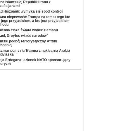
na Islamskiej Republiki Iranu z
ześcijanami
d Hiszpanii: wymyka się spod kontroli
wna niepewność Trumpa na temat tego kto
t jego przyjacielem, a kto jest przyjacielem
chodu
iebna cisza świata wobec Hamasu
rael, Dreyfus wśród narodów"
amski podbój terrorystyczny Afryki
hodniej
zmar pomysłu Trampa z nuklearną Arabią
udyjaską
cja Erdogana: członek NATO sponsorujący
roryzm