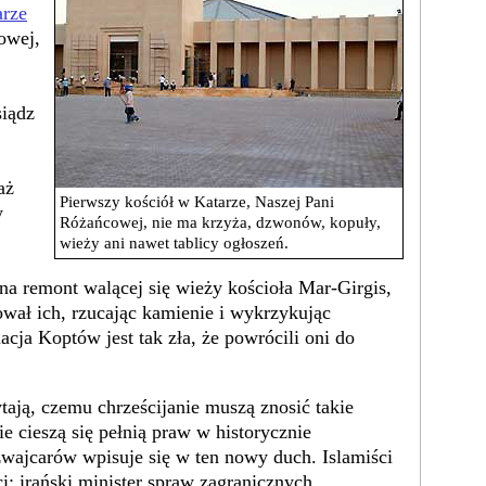
arze
owej,
siądz
aż
Pierwszy kościół w Katarze, Naszej Pani
y
Różańcowej, nie ma krzyża, dzwonów, kopuły,
wieży ani nawet tablicy ogłoszeń.
na remont walącej się wieży kościoła Mar-Girgis,
wał ich, rzucając kamienie i wykrzykując
acja Koptów jest tak zła, że powrócili oni do
tają, czemu chrześcijanie muszą znosić takie
 cieszą się pełnią praw w historycznie
zwajcarów wpisuje się w ten nowy duch. Islamiści
i; irański minister spraw zagranicznych