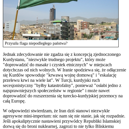
Przyszła flaga niepodległego państwa?
Jednak zdecydowanie nie zgadza się z koncepcją zjednoczonego
Kurdystanu, "niezwykle trudnego projektu", który może
"doprowadzić do masakr i czystek etnicznych" w miejscach
dotychczas od nich wolnych. W Iranie spodziewa się, że odłączenie
się Kurdów spowoduje "krwawą wojnę domową" i "eskalację
przelewu krwi na wiele lat". W Turcji, kurdyjski ruch
secesjonistyczny "byłby katastrofalny", ponieważ "osłabi jedno z
najsprawniejszych społeczeństw w regionie" i może nawet
doprowadzić do rozszerzenia się turecko-kurdyjskiej przemocy na
całą Europę.
W odpowiedzi stwierdzam, że Iran dziś stanowi niezwykle
agresywne mini-imperium: nic nam się nie stanie, jak się rozpadnie.
Jeśli apokaliptycznie nastawieni przywódcy Republiki Islamskiej
dorwą się do broni nuklearnej, zagrozi to nie tylko Bliskiemu