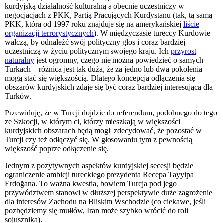
kurdyjską działalność kulturalną a obecnie uczestniczy w
negocjacjach z PKK, Partią Pracujących Kurdystanu (tak, tą samą
PKK, która od 1997 roku znajduje się na amerykańskiej
liście
organizacji terrorystycznych
). W międzyczasie tureccy Kurdowie
walczą, by odnaleźć swój polityczny głos i coraz bardziej
uczestniczą w życiu politycznym swojego kraju. Ich
przyrost
naturalny
jest ogromny, czego nie można powiedzieć o samych
Turkach – różnica jest tak duża, że za jedno lub dwa pokolenia
mogą stać się większością. Dlatego koncepcja odłączenia się
obszarów kurdyjskich zdaje się być coraz bardziej interesująca dla
Turków.
Przewiduję, że w Turcji dojdzie do referendum, podobnego do tego
ze Szkocji, w którym ci, którzy mieszkają w większości
kurdyjskich obszarach będą mogli zdecydować, że pozostać w
Turcji czy też odłączyć się. W głosowaniu tym z pewnością
większość poprze odłączenie się.
Jednym z pozytywnych aspektów kurdyjskiej secesji będzie
ograniczenie ambicji tureckiego prezydenta Recepa Tayyipa
Erdoğana. To ważna kwestia, bowiem Turcja pod jego
przywództwem stanowi w dłuższej perspektywie duże zagrożenie
dla interesów Zachodu na Bliskim Wschodzie (co ciekawe, jeśli
pozbędziemy się mułłów, Iran może szybko wrócić do roli
sojusznika).