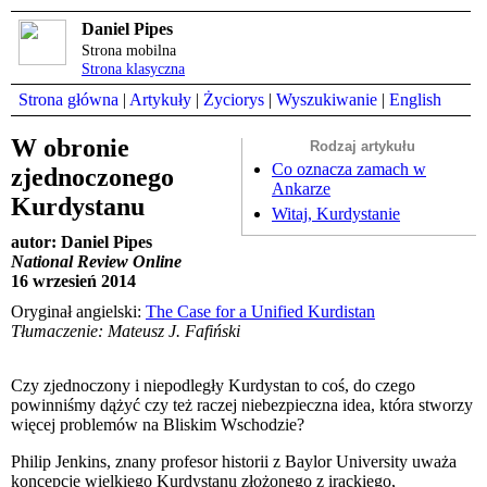
Daniel Pipes
Strona mobilna
Strona klasyczna
Strona główna
|
Artykuły
|
Życiorys
|
Wyszukiwanie
|
English
W obronie
Rodzaj artykułu
Co oznacza zamach w
zjednoczonego
Ankarze
Kurdystanu
Witaj, Kurdystanie
autor: Daniel Pipes
National Review Online
16 wrzesień 2014
Oryginał angielski:
The Case for a Unified Kurdistan
Tłumaczenie: Mateusz J. Fafiński
Czy zjednoczony i niepodległy Kurdystan to coś, do czego
powinniśmy dążyć czy też raczej niebezpieczna idea, która stworzy
więcej problemów na Bliskim Wschodzie?
Philip Jenkins, znany profesor historii z Baylor University uważa
koncepcję wielkiego Kurdystanu złożonego z irackiego,