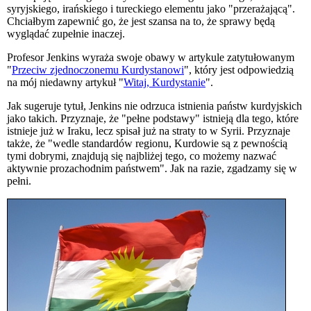
syryjskiego, irańskiego i tureckiego elementu jako "przerażającą".
Chciałbym zapewnić go, że jest szansa na to, że sprawy będą
wyglądać zupełnie inaczej.
Profesor Jenkins wyraża swoje obawy w artykule zatytułowanym
"
Przeciw zjednoczonemu Kurdystanowi
", który jest odpowiedzią
na mój niedawny artykuł "
Witaj, Kurdystanie
".
Jak sugeruje tytuł, Jenkins nie odrzuca istnienia państw kurdyjskich
jako takich. Przyznaje, że "pełne podstawy" istnieją dla tego, które
istnieje już w Iraku, lecz spisał już na straty to w Syrii. Przyznaje
także, że "wedle standardów regionu, Kurdowie są z pewnością
tymi dobrymi, znajdują się najbliżej tego, co możemy nazwać
aktywnie prozachodnim państwem". Jak na razie, zgadzamy się w
pełni.