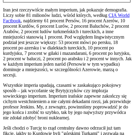
Iran jest rzeczywiście małym imperium, jak pokazuje demografia.
Liczy sobie 81 milionów ludzi, wśród których, według
CIA World
Factbook
, najdziemy 61 procent Persów, 16 procent Azerów, 10
procent Kurdów, 6 procent Lurów, 2 procent Baluchów, 2 procent
Arabów, 2 procent ludów turkmeńskich i tureckich, a inne
mniejszości stanowią 1 procent. Pod względem lingwistycznym
podział jest jeszcze większy: 53 procent mówi po persku, 18
procent po azersku i w dialektach tureckich, 10 procent po
kurdyjsku, 7 procent w gilaki i mazandarani, 6 procent po luryjsku,
2 procent w baluczi, 2 procent po arabsku i 2 procent w innych. Jak
w każdym imperium jeden naród (Persowie w tym wypadku)
dominuje a mniejszości, w szczególności Azerowie, marzą o
secesji.
Wszystkie imperia upadają, czasami w zaskakująco pokojowy
sposób – jak wycofanie się Brytyjczyków czy implozja
sowieckiego imperium. Imperium irańskie zapewne zakończy się
cichym westchnieniem a nie całymi dekadami rzezi, jak przewiduje
profesor Jenkins. My, z zewnątrz, powinniśmy poprowadzić je do
jego końca i zrobić to szybko, tak by jego najwyższy przywódca
nie zdołał zdobyć broni nuklearnej.
Jeśli chodzi o Turcję to rząd centralny dawno odrzucił już tam
fikcję, jakby to Kurdowie byli "górskimi Turkami" i zezwala na